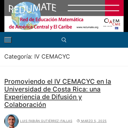
Ir
al
contenido
Categoría:
IV CEMACYC
Buscar:
Promoviendo el IV CEMACYC en la
Universidad de Costa Rica: una
Experiencia de Difusión y
Colaboración
LUIS FABIÁN GUTIÉRREZ-FALLAS
MARZO 5, 2025